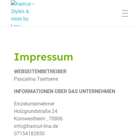
haircut – Styles & more by Lina
Friseursalon Haircut in Kornwestheim
Impressum
WEBSEITENBETREIBER
Pascalina Tsertsene
INFORMATIONEN ÜBER DAS UNTERNEHMEN
Einzelunternehmer
Holzgrundstraße 24
Kornwestheim
,
70806
info@haircut-lina.de
07154182850